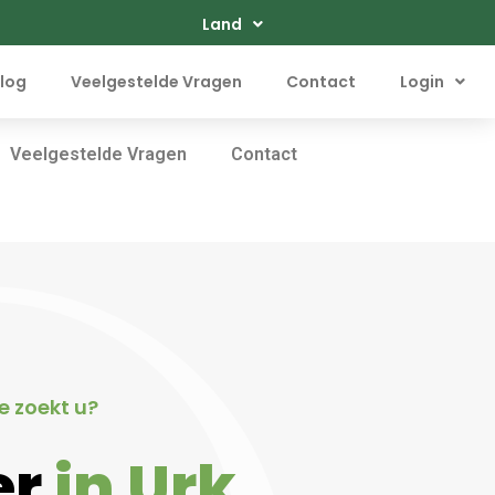
Land
log
Veelgestelde Vragen
Contact
Login
Veelgestelde Vragen
Contact
e zoekt u?
er
in Urk