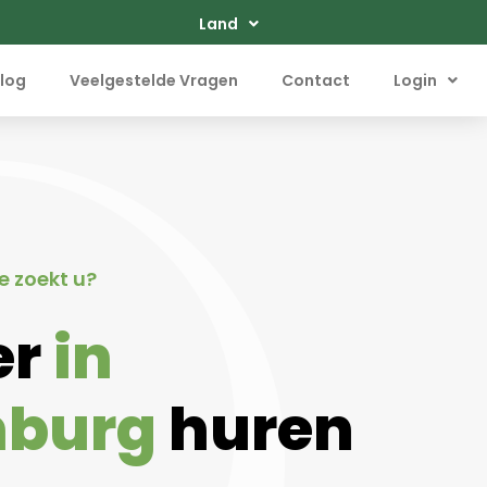
Land
log
Veelgestelde Vragen
Contact
Login
e zoekt u?
er
in
nburg
huren