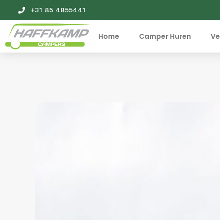
+31 85 4855441
Home
Camper Huren
Ve