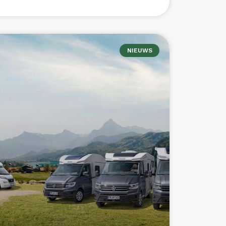
ies
NIEUWS