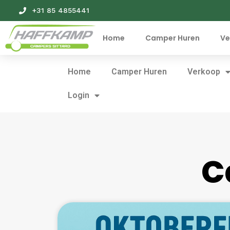
+31 85 4855441
Home
Camper Huren
Ve
Home
Camper Huren
Verkoop
Login
C