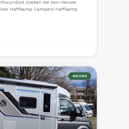
verhuurvloot zoeken we een nieuwe
 Over Haffkamp Campers Haffkamp
es
NIEUWS