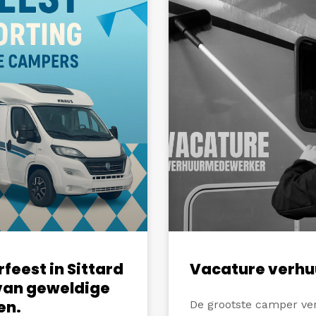
eest in Sittard
Vacature verh
 van geweldige
en.
De grootste camper ver