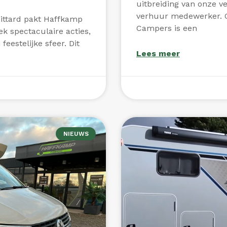
uitbreiding van onze 
verhuur medewerker.
Sittard pakt Haffkamp
Campers is een
k spectaculaire acties,
eestelijke sfeer. Dit
Lees meer
januari 29, 2025
Geen reacti
NIEUWS