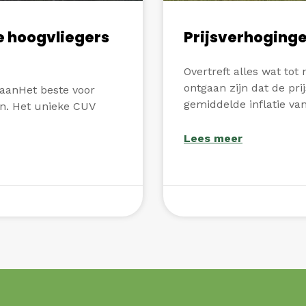
e hoogvliegers
Prijsverhoging
Overtreft alles wat tot
ontgaan zijn dat de pr
staanHet beste voor
gemiddelde inflatie van
en. Het unieke CUV
Lees meer
maart 16, 2022
Geen reacties