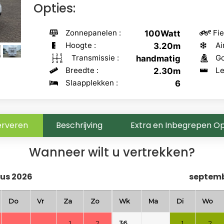
Opties:
Zonnepanelen :
Fie
100Watt
Hoogte :
Ai
3.20m
Transmissie :
Go
handmatig
Breedte :
Le
2.30m
Slaapplekken :
6
erveren
Beschrijving
Extra en Inbegrepen Op
Wanneer wilt u vertrekken?
us 2026
septemb
Do
Vr
Za
Zo
Wk
Ma
Di
Wo
1
2
36
1
2