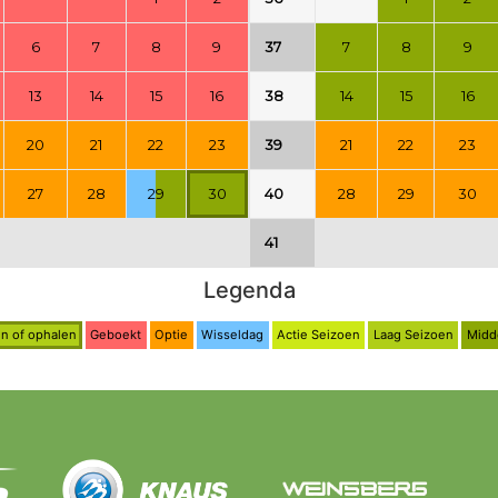
6
7
8
9
37
7
8
9
13
14
15
16
38
14
15
16
20
21
22
23
39
21
22
23
27
28
29
30
40
28
29
30
41
Legenda
n of ophalen
Geboekt
Optie
Wisseldag
Actie Seizoen
Laag Seizoen
Midd