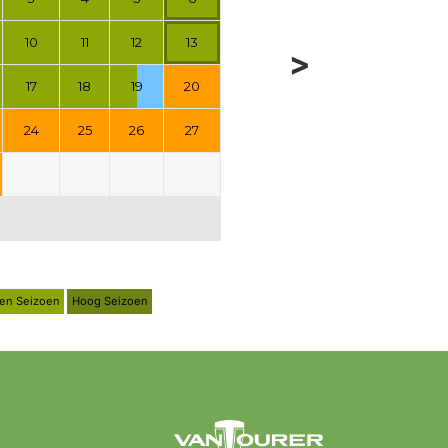
10
11
12
13
>
17
18
19
20
24
25
26
27
en Seizoen
Hoog Seizoen