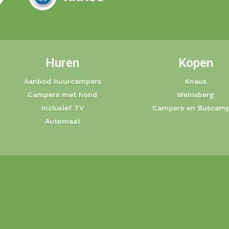
Huren
Kopen
Aanbod huurcampers
Knaus
Campers met hond
Weinsberg
Inclusief TV
Campers en Buscamp
Automaat