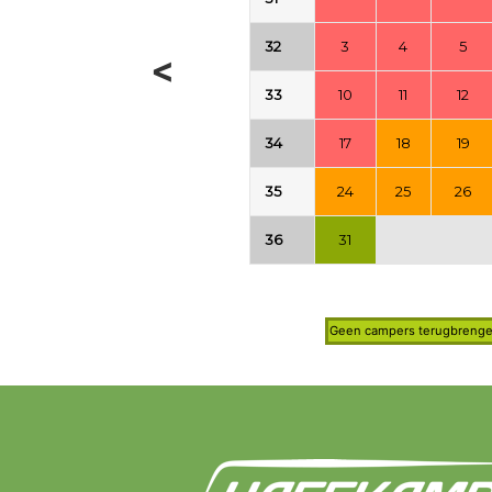
32
3
4
5
<
33
10
11
12
34
17
18
19
35
24
25
26
36
31
Geen campers terugbrenge