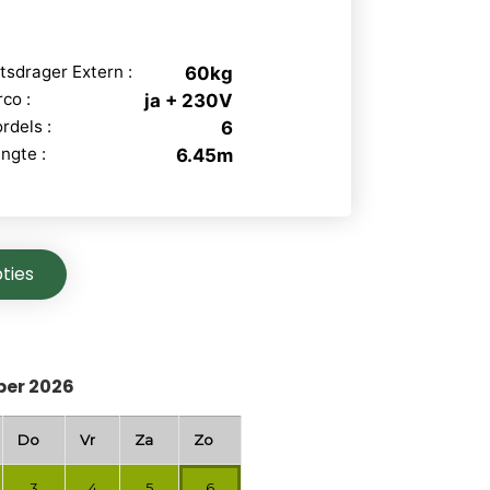
tsdrager Extern :
60kg
rco :
ja + 230V
rdels :
6
ngte :
6.45m
ties
er 2026
Do
Vr
Za
Zo
3
4
5
6