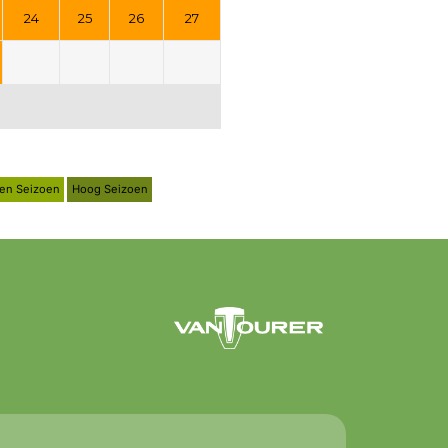
24
25
26
27
en Seizoen
Hoog Seizoen