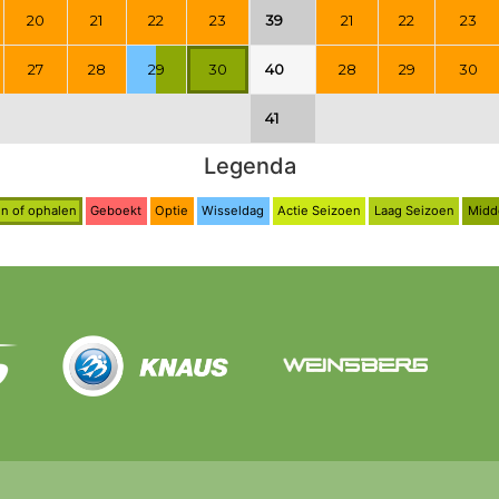
20
21
22
23
39
21
22
23
27
28
29
30
40
28
29
30
41
Legenda
n of ophalen
Geboekt
Optie
Wisseldag
Actie Seizoen
Laag Seizoen
Midd