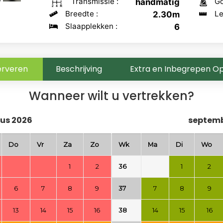
Transmissie :
Go
handmatig
Breedte :
Le
2.30m
Slaapplekken :
6
erveren
Beschrijving
Extra en Inbegrepen Op
Wanneer wilt u vertrekken?
us 2026
septemb
Do
Vr
Za
Zo
Wk
Ma
Di
Wo
1
2
36
1
2
6
7
8
9
37
7
8
9
13
14
15
16
38
14
15
16