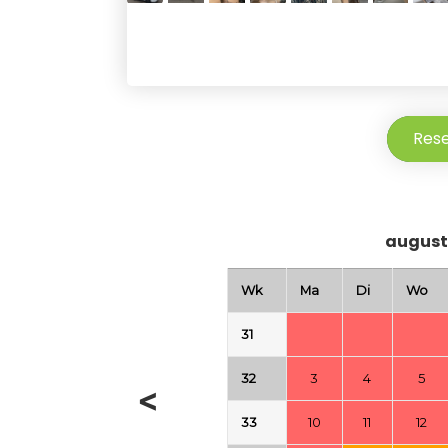
Res
august
Wk
Ma
Di
Wo
31
32
3
4
5
<
33
10
11
12