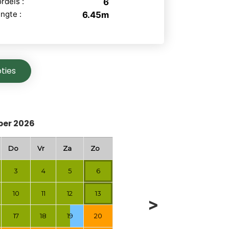
rdels :
6
ngte :
6.45m
ties
er 2026
Do
Vr
Za
Zo
3
4
5
6
10
11
12
13
>
17
18
19
20