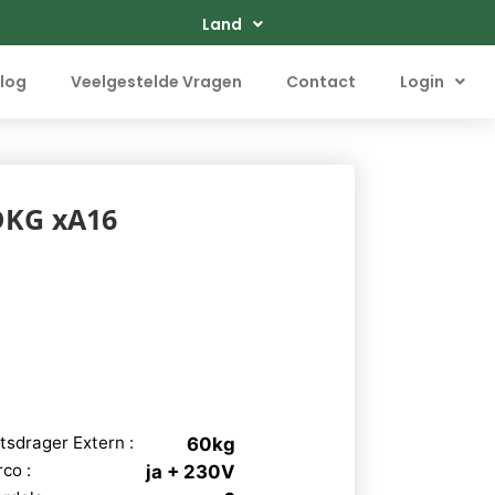
Land
log
Veelgestelde Vragen
Contact
Login
DKG xA16
tsdrager Extern :
60kg
rco :
ja + 230V