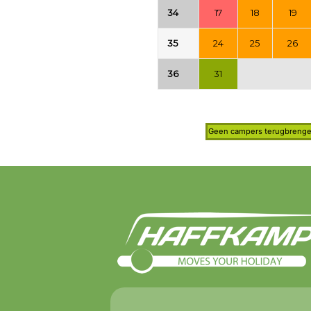
34
17
18
19
35
24
25
26
36
31
Geen campers terugbrenge