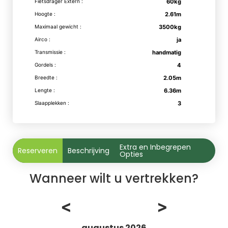
Fietsdrager Extern :
60kg
Hoogte :
2.61m
Maximaal gewicht :
3500kg
Airco :
ja
Transmissie :
handmatig
Gordels :
4
Breedte :
2.05m
Lengte :
6.36m
Slaapplekken :
3
Extra en Inbegrepen
Reserveren
Beschrijving
Opties
Wanneer wilt u vertrekken?
<
>
augustus 2026