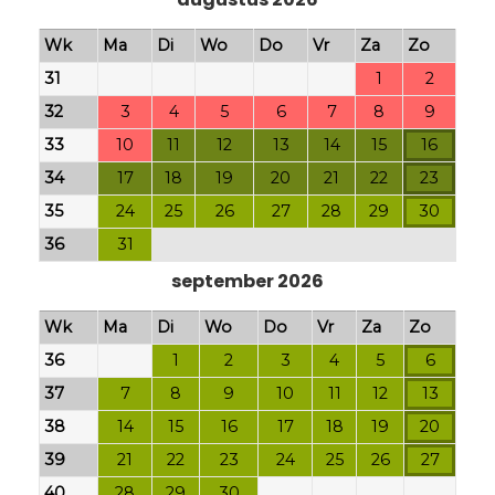
Wk
Ma
Di
Wo
Do
Vr
Za
Zo
31
1
2
32
3
4
5
6
7
8
9
33
10
11
12
13
14
15
16
34
17
18
19
20
21
22
23
35
24
25
26
27
28
29
30
36
31
september 2026
Wk
Ma
Di
Wo
Do
Vr
Za
Zo
36
1
2
3
4
5
6
37
7
8
9
10
11
12
13
38
14
15
16
17
18
19
20
39
21
22
23
24
25
26
27
40
28
29
30