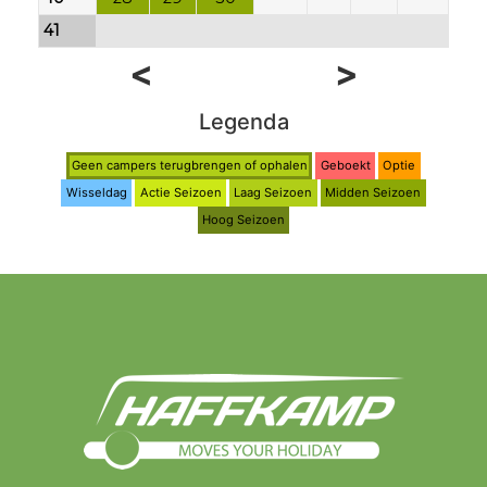
41
<
>
Legenda
Geen campers terugbrengen of ophalen
Geboekt
Optie
Wisseldag
Actie Seizoen
Laag Seizoen
Midden Seizoen
Hoog Seizoen