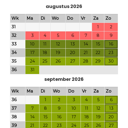
augustus 2026
Wk
Ma
Di
Wo
Do
Vr
Za
Zo
31
1
2
32
3
4
5
6
7
8
9
33
10
11
12
13
14
15
16
34
17
18
19
20
21
22
23
35
24
25
26
27
28
29
30
36
31
september 2026
Wk
Ma
Di
Wo
Do
Vr
Za
Zo
36
1
2
3
4
5
6
37
7
8
9
10
11
12
13
38
14
15
16
17
18
19
20
39
21
22
23
24
25
26
27