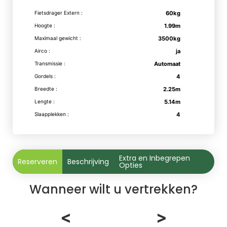
Fietsdrager Extern :
60kg
Hoogte :
1.99m
Maximaal gewicht :
3500kg
Airco :
ja
Transmissie :
Automaat
Gordels :
4
Breedte :
2.25m
Lengte :
5.14m
Slaapplekken :
4
Extra en Inbegrepen
Reserveren
Beschrijving
Opties
Wanneer wilt u vertrekken?
<
>