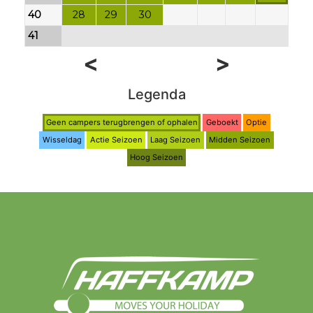
40
28
29
30
41
<
>
Legenda
Geen campers terugbrengen of ophalen
Geboekt
Optie
Wisseldag
Actie Seizoen
Laag Seizoen
Midden Seizoen
Hoog Seizoen