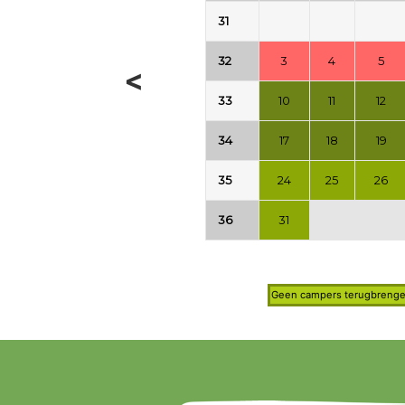
31
32
3
4
5
<
33
10
11
12
34
17
18
19
35
24
25
26
36
31
Geen campers terugbrenge