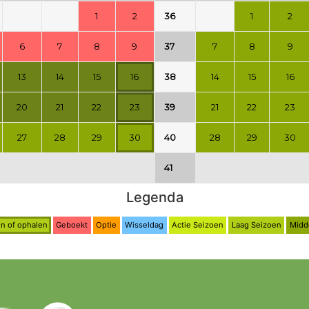
1
2
36
1
2
6
7
8
9
37
7
8
9
13
14
15
16
38
14
15
16
20
21
22
23
39
21
22
23
27
28
29
30
40
28
29
30
41
Legenda
n of ophalen
Geboekt
Optie
Wisseldag
Actie Seizoen
Laag Seizoen
Midd