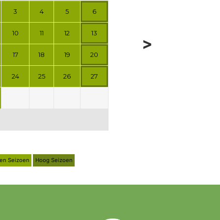
3
4
5
6
10
11
12
13
>
17
18
19
20
24
25
26
27
en Seizoen
Hoog Seizoen