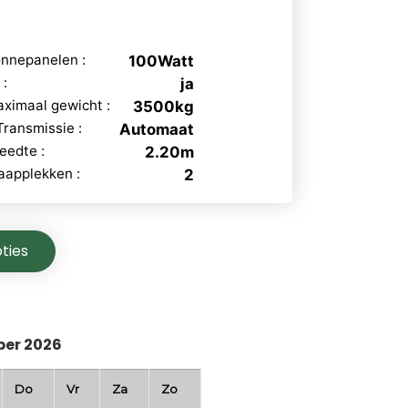
nnepanelen :
100Watt
 :
ja
ximaal gewicht :
3500kg
Transmissie :
Automaat
eedte :
2.20m
aapplekken :
2
ties
er 2026
Do
Vr
Za
Zo