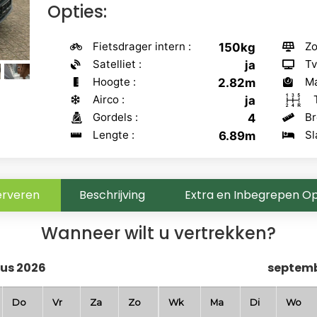
Opties:
Fietsdrager intern :
Zo
150kg
Satelliet :
Tv
ja
Hoogte :
Ma
2.82m
Airco :
ja
Gordels :
Br
4
Lengte :
Sl
6.89m
erveren
Beschrijving
Extra en Inbegrepen Op
Wanneer wilt u vertrekken?
us 2026
septemb
Do
Vr
Za
Zo
Wk
Ma
Di
Wo