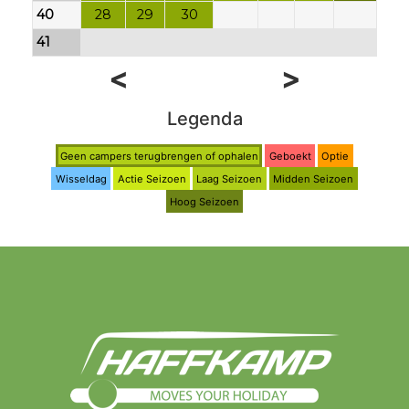
40
28
29
30
41
<
>
Legenda
Geen campers terugbrengen of ophalen
Geboekt
Optie
Wisseldag
Actie Seizoen
Laag Seizoen
Midden Seizoen
Hoog Seizoen