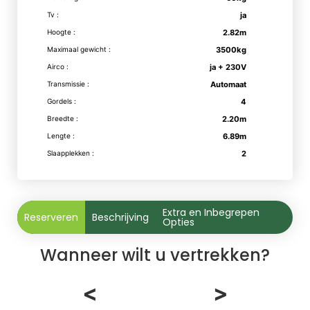
Tv :
ja
Hoogte :
2.82m
Maximaal gewicht :
3500kg
Airco :
ja + 230V
Transmissie :
Automaat
Gordels :
4
Breedte :
2.20m
Lengte :
6.89m
Slaapplekken :
2
Extra en Inbegrepen
Reserveren
Beschrijving
Opties
Wanneer wilt u vertrekken?
<
>