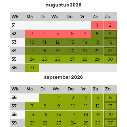
augustus 2026
Wk
Ma
Di
Wo
Do
Vr
Za
Zo
31
1
2
32
3
4
5
6
7
8
9
33
10
11
12
13
14
15
16
34
17
18
19
20
21
22
23
35
24
25
26
27
28
29
30
36
31
september 2026
Wk
Ma
Di
Wo
Do
Vr
Za
Zo
36
1
2
3
4
5
6
37
7
8
9
10
11
12
13
38
14
15
16
17
18
19
20
39
21
22
23
24
25
26
27