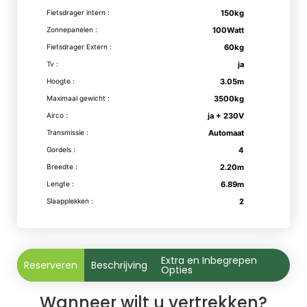
Fietsdrager intern :
150kg
Zonnepanelen :
100Watt
Fietsdrager Extern :
60kg
Tv :
ja
Hoogte :
3.05m
Maximaal gewicht :
3500kg
Airco :
ja + 230V
Transmissie :
Automaat
Gordels :
4
Breedte :
2.20m
Lengte :
6.89m
Slaapplekken :
2
Extra en Inbegrepen
Reserveren
Beschrijving
Opties
Wanneer wilt u vertrekken?