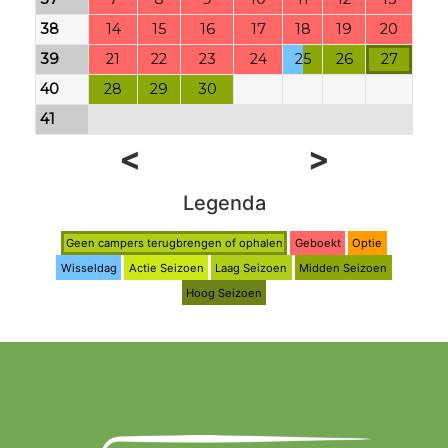
38
14
15
16
17
18
19
20
39
21
22
23
24
25
26
27
40
28
29
30
41
<
>
Legenda
Geen campers terugbrengen of ophalen
Geboekt
Optie
Wisseldag
Actie Seizoen
Laag Seizoen
Midden Seizoen
Hoog Seizoen