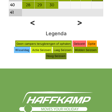
40
28
29
30
41
<
>
Legenda
Geen campers terugbrengen of ophalen
Geboekt
Optie
Wisseldag
Actie Seizoen
Laag Seizoen
Midden Seizoen
Hoog Seizoen