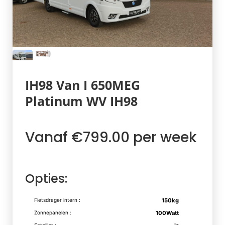
IH98 Van I 650MEG
Platinum WV IH98
Vanaf €799.00 per week
Opties:
Fietsdrager intern :
150kg
Zonnepanelen :
100Watt
Satelliet :