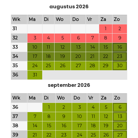
augustus 2026
Wk
Ma
Di
Wo
Do
Vr
Za
Zo
31
1
2
32
3
4
5
6
7
8
9
33
10
11
12
13
14
15
16
34
17
18
19
20
21
22
23
35
24
25
26
27
28
29
30
36
31
september 2026
Wk
Ma
Di
Wo
Do
Vr
Za
Zo
36
1
2
3
4
5
6
37
7
8
9
10
11
12
13
38
14
15
16
17
18
19
20
39
21
22
23
24
25
26
27