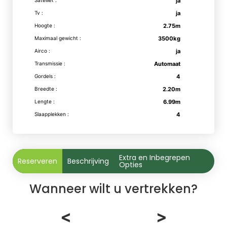
ja
Tv :
ja
Hoogte :
2.75m
Maximaal gewicht :
3500kg
Airco :
ja
Transmissie :
Automaat
Gordels :
4
Breedte :
2.20m
Lengte :
6.99m
Slaapplekken :
4
Extra en Inbegrepen
Reserveren
Beschrijving
Opties
Wanneer wilt u vertrekken?
<
>