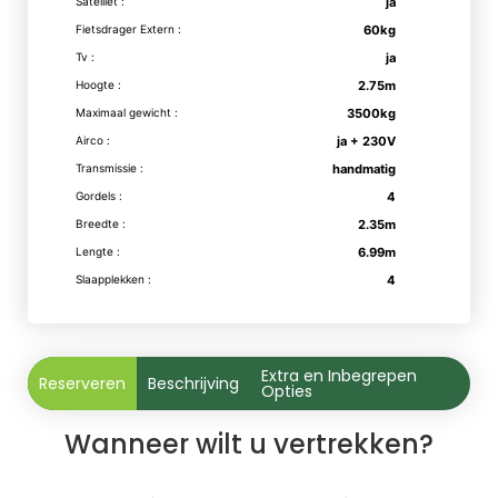
Satelliet :
ja
Fietsdrager Extern :
60kg
Tv :
ja
Hoogte :
2.75m
Maximaal gewicht :
3500kg
Airco :
ja + 230V
Transmissie :
handmatig
Gordels :
4
Breedte :
2.35m
Lengte :
6.99m
Slaapplekken :
4
Extra en Inbegrepen
Reserveren
Beschrijving
Opties
Wanneer wilt u vertrekken?