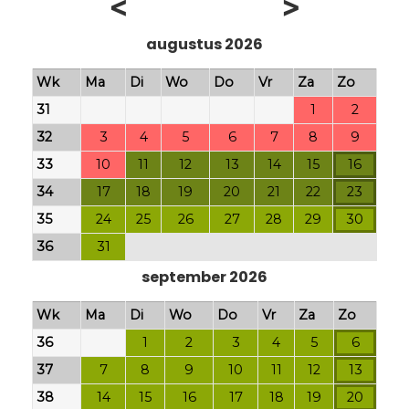
<
>
augustus 2026
Wk
Ma
Di
Wo
Do
Vr
Za
Zo
31
1
2
32
3
4
5
6
7
8
9
33
10
11
12
13
14
15
16
34
17
18
19
20
21
22
23
35
24
25
26
27
28
29
30
36
31
september 2026
Wk
Ma
Di
Wo
Do
Vr
Za
Zo
36
1
2
3
4
5
6
37
7
8
9
10
11
12
13
38
14
15
16
17
18
19
20