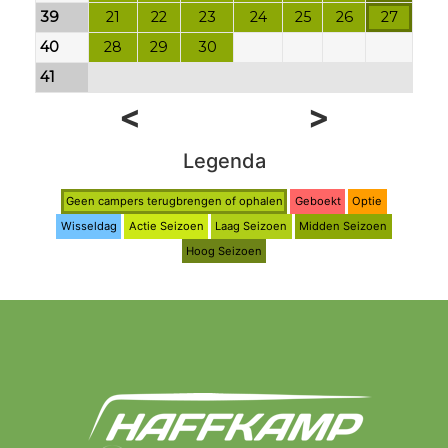
39
21
22
23
24
25
26
27
40
28
29
30
41
<
>
Legenda
Geen campers terugbrengen of ophalen
Geboekt
Optie
Wisseldag
Actie Seizoen
Laag Seizoen
Midden Seizoen
Hoog Seizoen