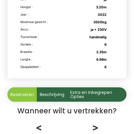
Hoogte :
3.20m
Jaar :
2022
Maximaal gewicht :
3500kg
Airco :
ja + 230V
Transmissie :
handmatig
Gordels :
6
Breedte :
2.35m
Lengte :
6.99m
Slaapplekken :
6
Extra en Inbegrepen
Reserveren
Beschrijving
Opties
Wanneer wilt u vertrekken?
<
>