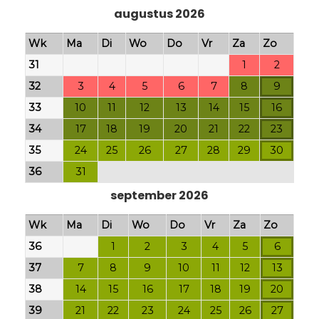
augustus 2026
Wk
Ma
Di
Wo
Do
Vr
Za
Zo
31
1
2
32
3
4
5
6
7
8
9
33
10
11
12
13
14
15
16
34
17
18
19
20
21
22
23
35
24
25
26
27
28
29
30
36
31
september 2026
Wk
Ma
Di
Wo
Do
Vr
Za
Zo
36
1
2
3
4
5
6
37
7
8
9
10
11
12
13
38
14
15
16
17
18
19
20
39
21
22
23
24
25
26
27