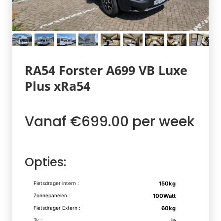
RA54 Forster A699 VB Luxe
Plus xRa54
Vanaf €699.00 per week
Opties:
Fietsdrager intern :
150kg
Zonnepanelen :
100Watt
Fietsdrager Extern :
60kg
Tv :
ja