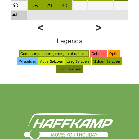
40
28
29
30
41
<
>
Legenda
Geen campers terugbrengen of ophalen
Geboekt
Optie
Wisseldag
Actie Seizoen
Laag Seizoen
Midden Seizoen
Hoog Seizoen