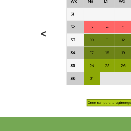
Wk
Ma
Di
Wo
31
32
3
4
5
<
33
10
11
12
34
17
18
19
35
24
25
26
36
31
Geen campers terugbrenge