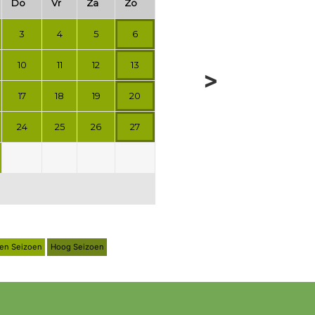
Do
Vr
Za
Zo
3
4
5
6
10
11
12
13
>
17
18
19
20
24
25
26
27
en Seizoen
Hoog Seizoen