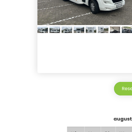
Res
august