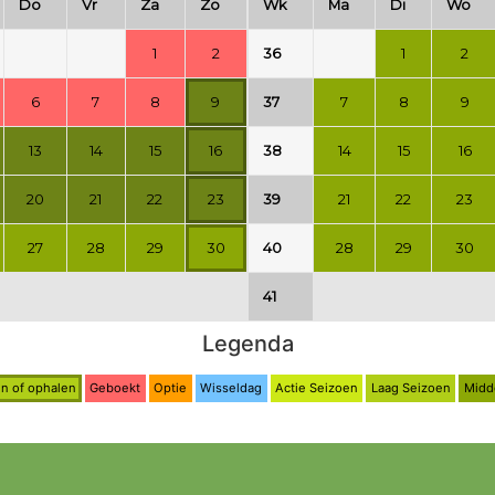
Do
Vr
Za
Zo
Wk
Ma
Di
Wo
1
2
36
1
2
6
7
8
9
37
7
8
9
13
14
15
16
38
14
15
16
20
21
22
23
39
21
22
23
27
28
29
30
40
28
29
30
41
Legenda
n of ophalen
Geboekt
Optie
Wisseldag
Actie Seizoen
Laag Seizoen
Midd