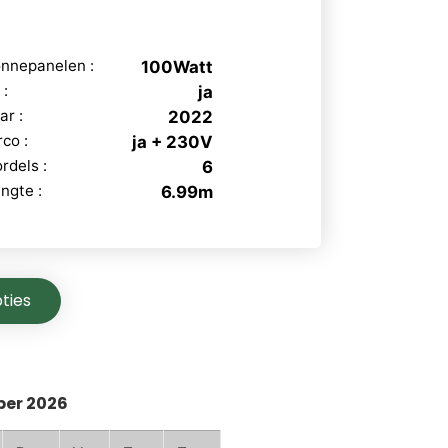
nnepanelen :
100Watt
 :
ja
ar :
2022
rco :
ja + 230V
rdels :
6
ngte :
6.99m
ties
er 2026