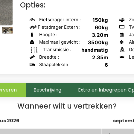
Opties:
Fietsdrager intern :
Zo
150kg
Fietsdrager Extern :
Tv
60kg
Hoogte :
Ja
3.20m
Maximaal gewicht :
Ai
3500kg
Transmissie :
Go
handmatig
Breedte :
Le
2.35m
Slaapplekken :
6
erveren
Beschrijving
Extra en Inbegrepen Op
Wanneer wilt u vertrekken?
us 2026
septemb