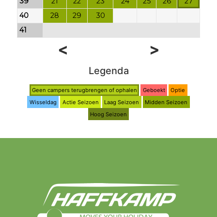
39
21
22
23
24
25
26
27
40
28
29
30
41
<
>
Legenda
Geen campers terugbrengen of ophalen
Geboekt
Optie
Wisseldag
Actie Seizoen
Laag Seizoen
Midden Seizoen
Hoog Seizoen