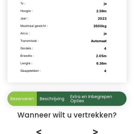
Tv :
ja
Hoogte :
2.59m
Jaar :
2023
Maximaal gewicht :
3500kg
Airco :
ja
Transmissie :
Automaat
Gordels :
4
Breedte :
2.05m
Lengte :
6.36m
Slaapplekken :
4
Extra en Inbegrepen
Reserveren
Beschrijving
Opties
Wanneer wilt u vertrekken?
<
>