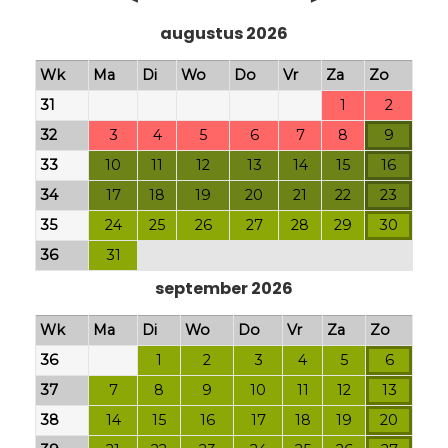
augustus 2026
Wk
Ma
Di
Wo
Do
Vr
Za
Zo
31
1
2
32
3
4
5
6
7
8
9
33
10
11
12
13
14
15
16
34
17
18
19
20
21
22
23
35
24
25
26
27
28
29
30
36
31
september 2026
Wk
Ma
Di
Wo
Do
Vr
Za
Zo
36
1
2
3
4
5
6
37
7
8
9
10
11
12
13
38
14
15
16
17
18
19
20