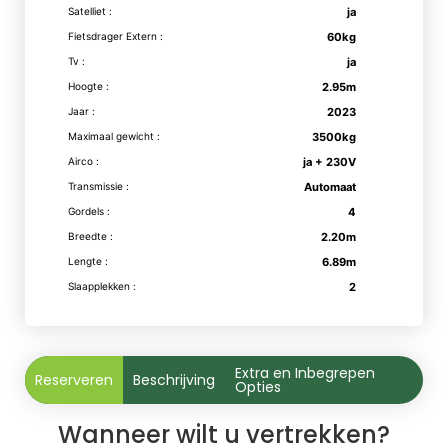
Satelliet :
ja
Fietsdrager Extern :
60kg
Tv :
ja
Hoogte :
2.95m
Jaar :
2023
Maximaal gewicht :
3500kg
Airco :
ja + 230V
Transmissie :
Automaat
Gordels :
4
Breedte :
2.20m
Lengte :
6.89m
Slaapplekken :
2
Extra en Inbegrepen
Reserveren
Beschrijving
Opties
Wanneer wilt u vertrekken?