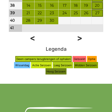
38
14
15
16
17
18
19
20
39
21
22
23
24
25
26
27
40
28
29
30
41
<
>
Legenda
Geen campers terugbrengen of ophalen
Geboekt
Optie
Wisseldag
Actie Seizoen
Laag Seizoen
Midden Seizoen
Hoog Seizoen