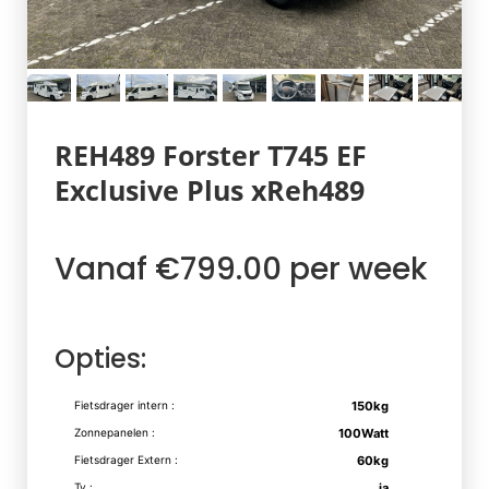
REH489 Forster T745 EF
Exclusive Plus xReh489
Vanaf €799.00 per week
Opties:
Fietsdrager intern :
150kg
Zonnepanelen :
100Watt
Fietsdrager Extern :
60kg
Tv :
ja