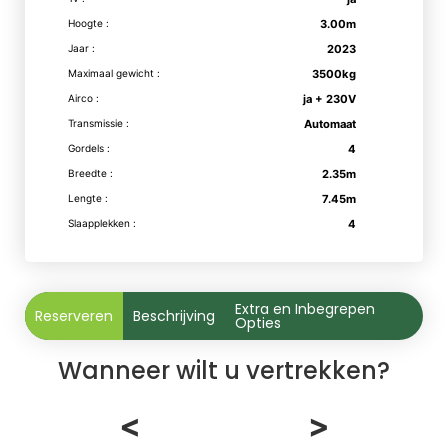
Hoogte :
3.00m
Jaar :
2023
Maximaal gewicht :
3500kg
Airco :
ja + 230V
Transmissie :
Automaat
Gordels :
4
Breedte :
2.35m
Lengte :
7.45m
Slaapplekken :
4
Extra en Inbegrepen
Reserveren
Beschrijving
Opties
Wanneer wilt u vertrekken?
<
>