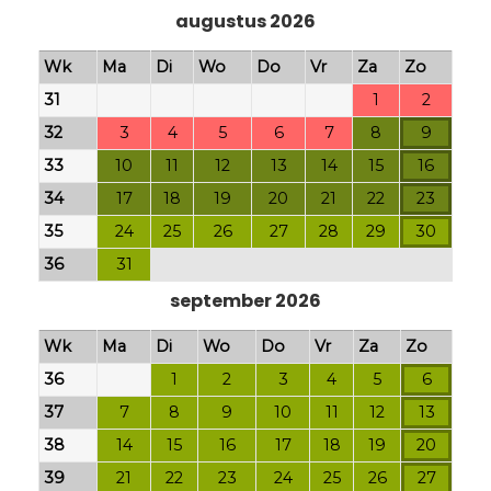
augustus 2026
Wk
Ma
Di
Wo
Do
Vr
Za
Zo
31
1
2
32
3
4
5
6
7
8
9
33
10
11
12
13
14
15
16
34
17
18
19
20
21
22
23
35
24
25
26
27
28
29
30
36
31
september 2026
Wk
Ma
Di
Wo
Do
Vr
Za
Zo
36
1
2
3
4
5
6
37
7
8
9
10
11
12
13
38
14
15
16
17
18
19
20
39
21
22
23
24
25
26
27