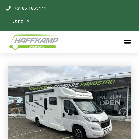
+31 85 4855441
Land