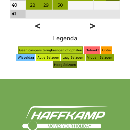
40
28
29
30
41
<
>
Legenda
Geen campers terugbrengen of ophalen
Geboekt
Optie
Wisseldag
Actie Seizoen
Laag Seizoen
Midden Seizoen
Hoog Seizoen