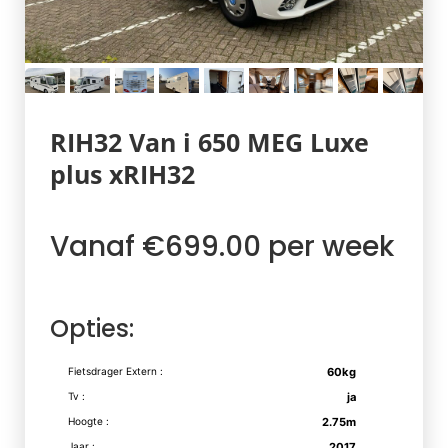
RIH32 Van i 650 MEG Luxe
plus xRIH32
Vanaf €699.00 per week
Opties:
Fietsdrager Extern :
60kg
Tv :
ja
Hoogte :
2.75m
Jaar :
2017