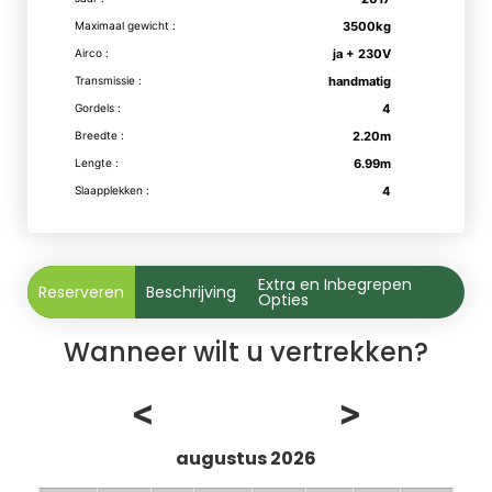
Maximaal gewicht :
3500kg
Airco :
ja + 230V
Transmissie :
handmatig
Gordels :
4
Breedte :
2.20m
Lengte :
6.99m
Slaapplekken :
4
Extra en Inbegrepen
Reserveren
Beschrijving
Opties
Wanneer wilt u vertrekken?
<
>
augustus 2026