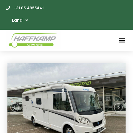
+31 85 4855441
Land