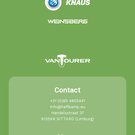
Contact
+31 (0)85 4855441​
info@haffkamp.eu​
Handelsstraat 37
6135KK SITTARD (Limburg)