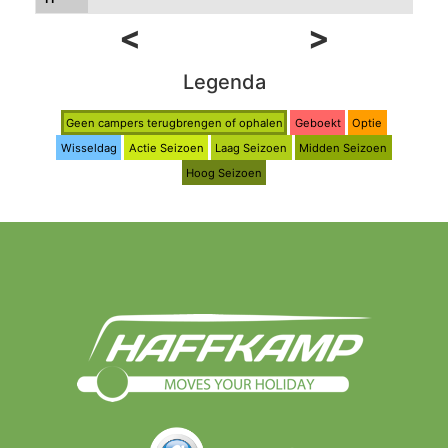
<
>
Legenda
Geen campers terugbrengen of ophalen
Geboekt
Optie
Wisseldag
Actie Seizoen
Laag Seizoen
Midden Seizoen
Hoog Seizoen