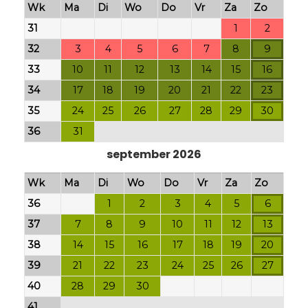
Wk
Ma
Di
Wo
Do
Vr
Za
Zo
31
1
2
32
3
4
5
6
7
8
9
33
10
11
12
13
14
15
16
34
17
18
19
20
21
22
23
35
24
25
26
27
28
29
30
36
31
september 2026
Wk
Ma
Di
Wo
Do
Vr
Za
Zo
36
1
2
3
4
5
6
37
7
8
9
10
11
12
13
38
14
15
16
17
18
19
20
39
21
22
23
24
25
26
27
40
28
29
30
41