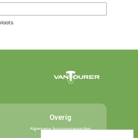
laats.
Overig
Algemene huurvoorwaarden
Privacybeleid