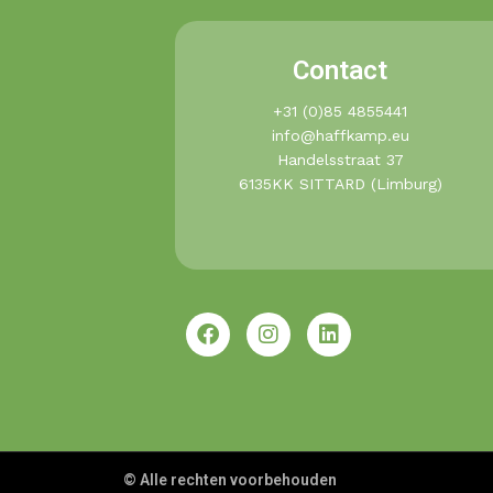
Contact
+31 (0)85 4855441​
info@haffkamp.eu​
Handelsstraat 37
6135KK SITTARD (Limburg)
© Alle rechten voorbehouden