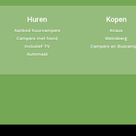
Huren
Kopen
Aanbod huurcampers
Knaus
Campers met hond
Weinsberg
Inclusief TV
Campers en Buscamp
Automaat