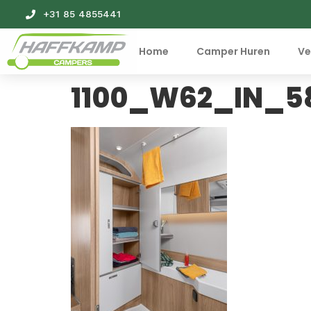
+31 85 4855441
Home
Camper Huren
Ve
1100_W62_IN_5