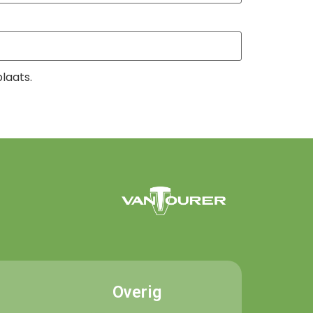
laats.
Overig